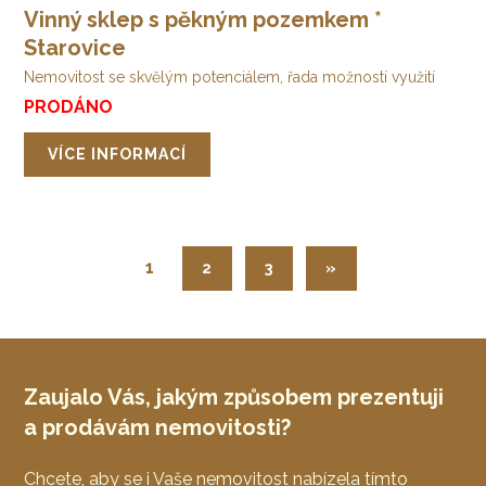
Vinný sklep s pěkným pozemkem *
Starovice
Nemovitost se skvělým potenciálem, řada možností využití
PRODÁNO
VÍCE INFORMACÍ
1
2
3
»
Zaujalo Vás, jakým způsobem prezentuji
a prodávám nemovitosti?
Chcete, aby se i Vaše nemovitost nabízela tímto