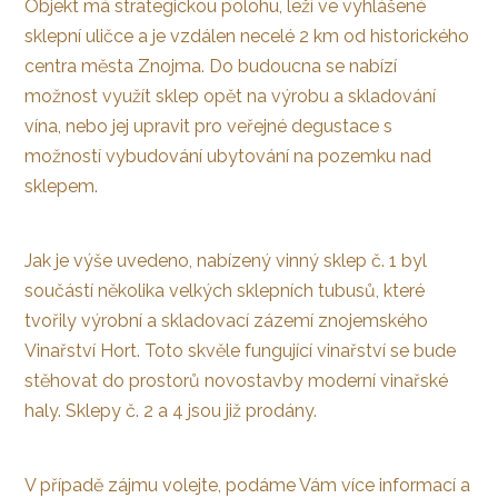
Objekt má strategickou polohu, leží ve vyhlášené
sklepní uličce a je vzdálen necelé 2 km od historického
centra města Znojma. Do budoucna se nabízí
možnost využít sklep opět na výrobu a skladování
vína, nebo jej upravit pro veřejné degustace s
možností vybudování ubytování na pozemku nad
sklepem.
Jak je výše uvedeno, nabízený vinný sklep č. 1 byl
součástí několika velkých sklepních tubusů, které
tvořily výrobní a skladovací zázemí znojemského
Vinařství Hort. Toto skvěle fungující vinařství se bude
stěhovat do prostorů novostavby moderní vinařské
haly. Sklepy č. 2 a 4 jsou již prodány.
V případě zájmu volejte, podáme Vám více informací a