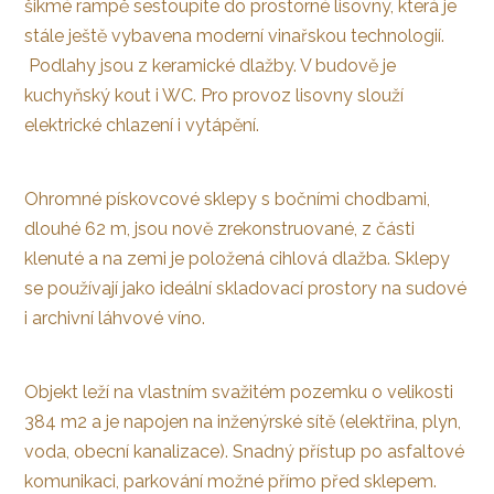
šikmé rampě sestoupíte do prostorné lisovny, která je
stále ještě vybavena moderní vinařskou technologií.
Podlahy jsou z keramické dlažby. V budově je
kuchyňský kout i WC. Pro provoz lisovny slouží
elektrické chlazení i vytápění.
Ohromné pískovcové sklepy s bočními chodbami,
dlouhé 62 m, jsou nově zrekonstruované, z části
klenuté a na zemi je položená cihlová dlažba. Sklepy
se používají jako ideální skladovací prostory na sudové
i archivní láhvové víno.
Objekt leží na vlastním svažitém pozemku o velikosti
384 m2 a je napojen na inženýrské sítě (elektřina, plyn,
voda, obecní kanalizace). Snadný přístup po asfaltové
komunikaci, parkování možné přímo před sklepem.