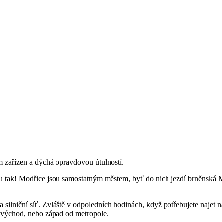
m zařízen a dýchá opravdovou útulností.
 tak! Modřice jsou samostatným městem, byť do nich jezdí brněnská MH
ilniční síť. Zvláště v odpoledních hodinách, když potřebujete najet na
h, východ, nebo západ od metropole.