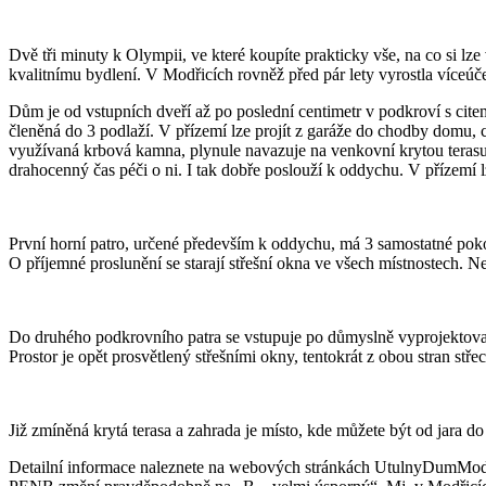
Dvě tři minuty k Olympii, ve které koupíte prakticky vše, na co si lz
kvalitnímu bydlení. V Modřicích rovněž před pár lety vyrostla víceúč
Dům je od vstupních dveří až po poslední centimetr v podkroví s cite
členěná do 3 podlaží. V přízemí lze projít z garáže do chodby domu
využívaná krbová kamna, plynule navazuje na venkovní krytou terasu
drahocenný čas péči o ni. I tak dobře poslouží k oddychu. V přízemí
První horní patro, určené především k oddychu, má 3 samostatné pokoj
O příjemné proslunění se starají střešní okna ve všech místnostech. N
Do druhého podkrovního patra se vstupuje po důmyslně vyprojektované
Prostor je opět prosvětlený střešními okny, tentokrát z obou stran stře
Již zmíněná krytá terasa a zahrada je místo, kde můžete být od jara do
Detailní informace naleznete na webových stránkách UtulnyDumModri