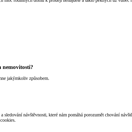
 moc rodinných domů k prodeji nenajdete a takto pěkných už vůbec ne
 nemovitosti?
e mne jakýmkoliv způsobem.
ti a sledování návštěvnosti, které nám pomáhá porozumět chování návště
cookies.