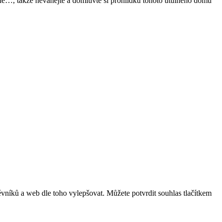
…, takže neváhejte a domluvte si prohlídku tohoto útulného domu
vníků a web dle toho vylepšovat. Můžete potvrdit souhlas tlačítkem