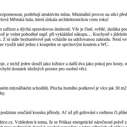
e vzpomenout, podtrhují atraktivitu místa. Minimální provoz na ulici př
elová Městská hala, která získala architektonickou cenu roku!
m zařízen a dýchá opravdovou útulností. Vše je čisté, světlé, zkrátka 
, což je velmi pohodlné např. při vykládání nákupu… Kuchyně s jídeln
. Z ní stále bezbariérově pak vcházíte na udržovanou zahradu. Není ve
 lze využít také jednu z koupelen se sprchovým koutem a WC.
e, z nichž jeden slouží jako ložnice a další dva jako pokoj pro hosty, 
echybí dostatek úložných prostor pro osobní věci.
m mlynářském schodišti. Plocha horního podkroví je více jak 30 m2 a m
chy.
 podzimu součástí kousku přírody. Ať už při grilování s rodinou či přát
ce.cz. Vzhledem k tomu, že se Průkaz energetické náročnosti právě 