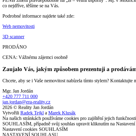
PENB změní pravděpodobně na „B – velmi úsporný“. Mj. v Modřicích
co nejdříve, těšíme se na Vás.
Podrobné informace najdete také zde:
Web nemovitosti
3D scanner
PRODÁNO
CENA: Vážnému zájemci osobně
Zaujalo Vás, jakým způsobem prezentuji a prodávám
Chcete, aby se i Vaše nemovitost nabízela tímto stylem? Kontaktujt
Mgr. Jan Jordán
+420 777 711 000
jan.jordan@era-reality.cz
2026 © Reality Jan Jordán
Vytvořili
Radek Tejkl
a
Marek Klusák
Na našich stránkách používáme cookies pro zajištění jejich funkčnos
SOUHLASÍM, případně svůj souhlas upravit kliknutím na Nastavení 
Nastavení cookies
SOUHLASÍM
NASTAVENÍ SOUHLASU