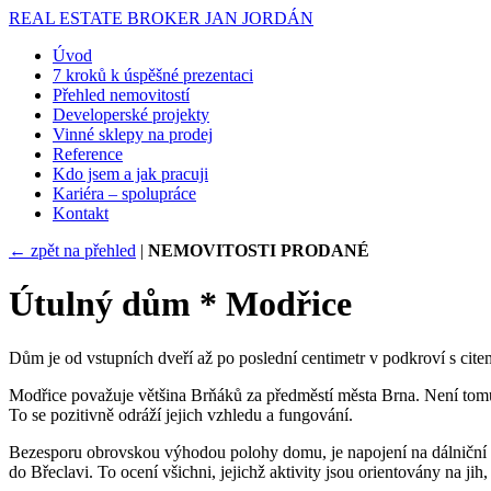
REAL ESTATE BROKER
JAN JORDÁN
Úvod
7 kroků k úspěšné prezentaci
Přehled nemovitostí
Developerské projekty
Vinné sklepy na prodej
Reference
Kdo jsem a jak pracuji
Kariéra – spolupráce
Kontakt
← zpět na přehled
|
NEMOVITOSTI PRODANÉ
Útulný dům * Modřice
Dům je od vstupních dveří až po poslední centimetr v podkroví s cite
Modřice považuje většina Brňáků za předměstí města Brna. Není tomu
To se pozitivně odráží jejich vzhledu a fungování.
Bezesporu obrovskou výhodou polohy domu, je napojení na dálniční a s
do Břeclavi. To ocení všichni, jejichž aktivity jsou orientovány na ji