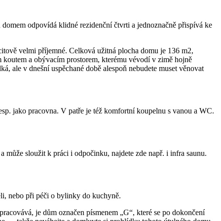
ed domem odpovídá klidné rezidenční čtvrti a jednoznačně přispívá ke
pocitově velmi příjemné. Celková užitná plocha domu je 136 m2,
ím koutem a obývacím prostorem, kterému vévodí v zimě hojně
lká, ale v dnešní uspěchané době alespoň nebudete muset věnovat
resp. jako pracovna. V patře je též komfortní koupelnu s vanou a WC.
ůže sloužit k práci i odpočinku, najdete zde např. i infra saunu.
eli, nebo při péči o bylinky do kuchyně.
zpracovává, je dům označen písmenem „G“, které se po dokončení