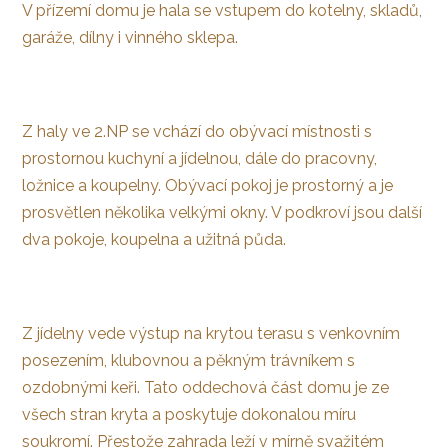
V přízemí domu je hala se vstupem do kotelny, skladů,
garáže, dílny i vinného sklepa.
Z haly ve 2.NP se vchází do obývací místnosti s
prostornou kuchyní a jídelnou, dále do pracovny,
ložnice a koupelny. Obývací pokoj je prostorný a je
prosvětlen několika velkými okny. V podkroví jsou další
dva pokoje, koupelna a užitná půda.
Z jídelny vede výstup na krytou terasu s venkovním
posezením, klubovnou a pěkným trávníkem s
ozdobnými keři. Tato oddechová část domu je ze
všech stran kryta a poskytuje dokonalou míru
soukromí. Přestože zahrada leží v mírně svažitém