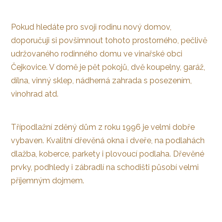
Pokud hledáte pro svoji rodinu nový domov,
doporučuji si povšimnout tohoto prostorného, pečlivě
udržovaného rodinného domu ve vinařské obci
Čejkovice. V domě je pět pokojů, dvě koupelny, garáž,
dílna, vinný sklep, nádherná zahrada s posezením,
vinohrad atd.
Třípodlažní zděný dům z roku 1996 je velmi dobře
vybaven. Kvalitní dřevěná okna i dveře, na podlahách
dlažba, koberce, parkety i plovoucí podlaha. Dřevěné
prvky, podhledy i zábradlí na schodišti působí velmi
příjemným dojmem.