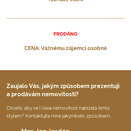
PRODÁNO
CENA: Vážnému zájemci osobně
Zaujalo Vás, jakým způsobem prezentuji
a prodávám nemovitosti?
Chcete, aby se i Vaše nemovitost nabízela tímto
stylem? Kontaktujte mne jakýmkoliv způsobem.