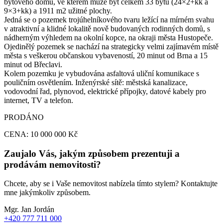
bytového domu, ve kterém může být celkem 33 bytů (24×2+kk a
9×3+kk) a 1911 m2 užitné plochy.
Jedná se o pozemek trojúhelníkového tvaru ležící na mírném svahu
v atraktivní a klidné lokalitě nově budovaných rodinných domů, s
nádherným výhledem na okolní kopce, na okraji města Hustopeče.
Ojedinělý pozemek se nachází na strategicky velmi zajímavém místě
města s veškerou občanskou vybaveností, 20 minut od Brna a 15
minut od Břeclavi.
Kolem pozemku je vybudována asfaltová uliční komunikace s
pouličním osvětlením. Inženýrské sítě: městská kanalizace,
vodovodní řad, plynovod, elektrické přípojky, datové kabely pro
internet, TV a telefon.
PRODÁNO
CENA: 10 000 000 Kč
Zaujalo Vás, jakým způsobem prezentuji a
prodávám nemovitosti?
Chcete, aby se i Vaše nemovitost nabízela tímto stylem? Kontaktujte
mne jakýmkoliv způsobem.
Mgr. Jan Jordán
+420 777 711 000