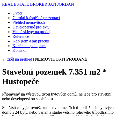
REAL ESTATE BROKER
JAN JORDÁN
Úvod
7 kroků k úspěšné prezentaci
Přehled nemovitostí
Developerské projekty
Vinné sklepy na prodej
Reference
Kdo jsem a jak pracuji
Kariéra – spolupráce
Kontakt
← zpět na přehled
|
NEMOVITOSTI PRODANÉ
Stavební pozemek 7.351 m2 *
Hustopeče
Připravený na výstavbu dvou bytových domů, nejlépe pro stavební
nebo developerskou společnost.
Součástí ceny je rovněž studie dvou menších třípodlažních bytových
domů s 24 byty, nebo varianta studie většího rohového třípodlažního