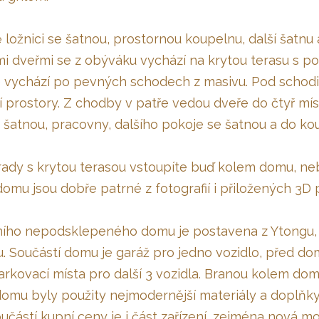
ložnici se šatnou, prostornou koupelnu, další šatnu
i dveřmi se z obýváku vychází na krytou terasu s po
 vychází po pevných schodech z masivu. Pod schodi
 prostory. Z chodby v patře vedou dveře do čtyř mís
 šatnou, pracovny, dalšího pokoje se šatnou a do ko
ady s krytou terasou vstoupíte buď kolem domu, ne
omu jsou dobře patrné z fotografií i přiložených 3D 
ího nepodsklepeného domu je postavena z Ytongu, s
u. Součástí domu je garáž pro jedno vozidlo, před d
kovací místa pro další 3 vozidla. Branou kolem domu
domu byly použity nejmodernější materiály a doplňky, 
Součástí kupní ceny je i část zařízení, zejména nová 