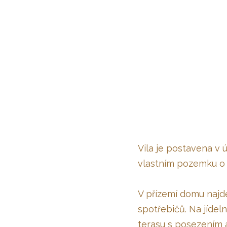
Vila je postavena v
vlastním pozemku o
V přízemí domu najd
spotřebičů. Na jíde
terasu s posezením a