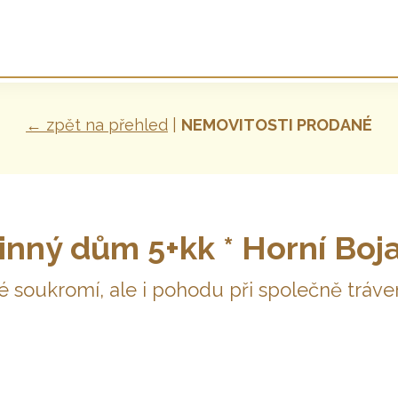
← zpět na přehled
|
NEMOVITOSTI PRODANÉ
nný dům 5+kk * Horní Boj
é soukromí, ale i pohodu při společně tráven