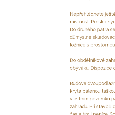
Nepřehlédnete ještě 
místnost. Proskleným
Do druhého patra se
důmyslné skladovací
ložnice s prostornou
Do obdélníkové zahr
obýváku. Dispozice d
Budova dvoupodlažn
kryta pálenou taško
vlastním pozemku par
zahradu. Při stavbě 
čas a tím i peníze. 