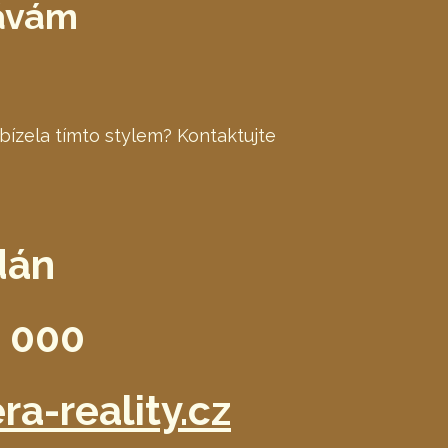
dávám
bízela tímto stylem? Kontaktujte
dán
1 000
ra-reality.cz