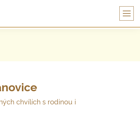
anovice
ých chvílích s rodinou i