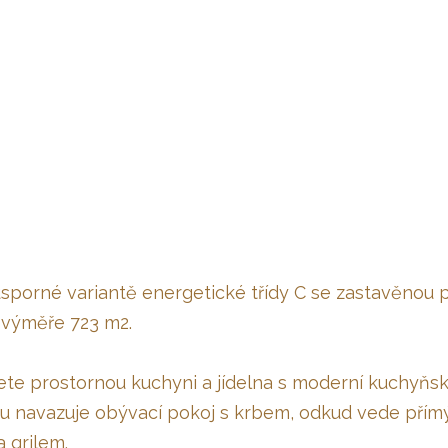
 úsporné variantě energetické třídy C se zastavěnou
 výměře 723 m2.
ete prostornou kuchyni a jídelna s moderní kuchyňsk
lnu navazuje obývací pokoj s krbem, odkud vede přím
 grilem.