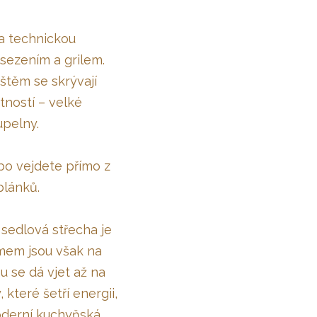
 a technickou
sezením a grilem.
štěm se skrývají
tností – velké
upelny.
bo vejdete přímo z
plánků.
edlová střecha je
omem jsou však na
 se dá vjet až na
které šetří energii,
moderní kuchyňská