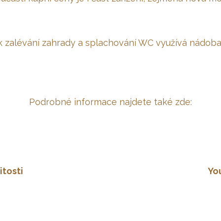
k zalévání zahrady a splachování WC využívá nádob
Podrobné informace najdete také zde:
tosti
Yo