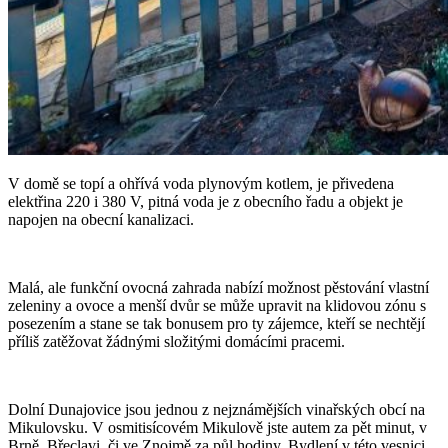
V domě se topí a ohřívá voda plynovým kotlem, je přivedena
elektřina 220 i 380 V, pitná voda je z obecního řadu a objekt je
napojen na obecní kanalizaci.
Malá, ale funkční ovocná zahrada nabízí možnost pěstování vlastní
zeleniny a ovoce a menší dvůr se může upravit na klidovou zónu s
posezením a stane se tak bonusem pro ty zájemce, kteří se nechtějí
příliš zatěžovat žádnými složitými domácími pracemi.
Dolní Dunajovice jsou jednou z nejznámějších vinařských obcí na
Mikulovsku. V osmitisícovém Mikulově jste autem za pět minut, v
Brně, Břeclavi, či ve Znojmě za půl hodiny. Bydlení v této vesnici