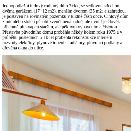
Jednopodlažní řadový rodinný dům 3+kk, se sedlovou střechou,
dvěma garážemi (17+12 m2), menším dvorem (35 m2) a zahradou,
je postaven na rovinatém pozemku v klidné části obce. Cihlový dům
z minulého století působí zvenčí nenápadně, ale uvnitř je člověk
příjemně překvapen starším, ale pěkným vybavením a čistotou.
Přestavba původního domu proběhla někdy kolem roku 1975 a v
průběhu posledních 5-10 let proběhla rekonstrukce interiéru –
rozvody elektřiny, plynové topení s radiátory, plovoucí podlahy a
dřevěná okna do ulice.