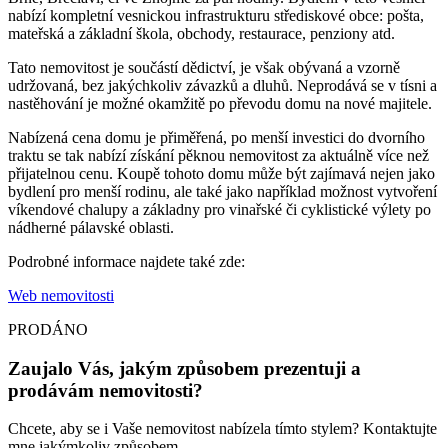
nabízí kompletní vesnickou infrastrukturu střediskové obce: pošta,
mateřská a základní škola, obchody, restaurace, penziony atd.
Tato nemovitost je součástí dědictví, je však obývaná a vzorně
udržovaná, bez jakýchkoliv závazků a dluhů. Neprodává se v tísni a
nastěhování je možné okamžitě po převodu domu na nové majitele.
Nabízená cena domu je přiměřená, po menší investici do dvorního
traktu se tak nabízí získání pěknou nemovitost za aktuálně více než
přijatelnou cenu. Koupě tohoto domu může být zajímavá nejen jako
bydlení pro menší rodinu, ale také jako například možnost vytvoření
víkendové chalupy a základny pro vinařské či cyklistické výlety po
nádherné pálavské oblasti.
Podrobné informace najdete také zde:
Web nemovitosti
PRODÁNO
Zaujalo Vás, jakým způsobem prezentuji a
prodávám nemovitosti?
Chcete, aby se i Vaše nemovitost nabízela tímto stylem? Kontaktujte
mne jakýmkoliv způsobem.