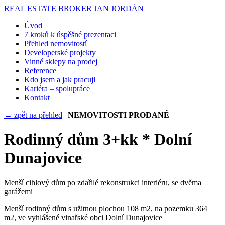
REAL ESTATE BROKER
JAN JORDÁN
Úvod
7 kroků k úspěšné prezentaci
Přehled nemovitostí
Developerské projekty
Vinné sklepy na prodej
Reference
Kdo jsem a jak pracuji
Kariéra – spolupráce
Kontakt
← zpět na přehled
|
NEMOVITOSTI PRODANÉ
Rodinný dům 3+kk * Dolní
Dunajovice
Menší cihlový dům po zdařilé rekonstrukci interiéru, se dvěma
garážemi
Menší rodinný dům s užitnou plochou 108 m2, na pozemku 364
m2, ve vyhlášené vinařské obci Dolní Dunajovice