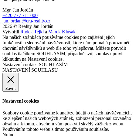
Mgr. Jan Jordán
+420 777 711 000
jan.jordan@era-reality.cz
2026 © Reality Jan Jordán
Vytvořili
Radek Tejkl
a
Marek Klusák
Na našich stránkách používáme cookies pro zajištění jejich
funkčnosti a sledování návštěvnosti, které nám pomáhá porozumět
chování návštěvníků a web dle toho vylepšovat. Můžete potvrdit
souhlas tlačítkem SOUHLASÍM, případně svůj souhlas upravit
kliknutím na Nastavení cookies.
Nastavení cookies
SOUHLASÍM
NASTAVENÍ SOUHLASU
Zavřít
Nastavení cookies
Soubory cookie používáme k analýze údajů o našich návštěvnících,
ke zlepšení našich webových stránek, zobrazení personalizovaného
obsahu a k tomu, abychom vám poskytli skvělý zážitek z webu.
Používáním tohoto webu s tímto používáním souhlasíte.
Nutné