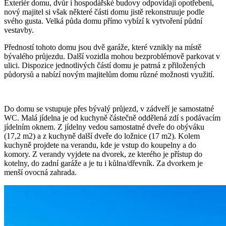
Exteriér domu, dvůr i hospodářské budovy odpovídají opotřebení,
nový majitel si však některé části domu jistě rekonstruuje podle
svého gusta. Velká půda domu přímo vybízí k vytvoření půdní
vestavby.
Předností tohoto domu jsou dvě garáže, které vznikly na místě
bývalého průjezdu. Další vozidla mohou bezproblémově parkovat v
ulici. Dispozice jednotlivých částí domu je patrná z přiložených
půdorysů a nabízí novým majitelům domu různé možnosti využití.
Do domu se vstupuje přes bývalý průjezd, v zádveří je samostatné
WC. Malá jídelna je od kuchyně částečně oddělená zdí s podávacím
jídelním oknem. Z jídelny vedou samostatné dveře do obýváku
(17,2 m2) a z kuchyně další dveře do ložnice (17 m2). Kolem
kuchyně projdete na verandu, kde je vstup do koupelny a do
komory. Z verandy vyjdete na dvorek, ze kterého je přístup do
kotelny, do zadní garáže a je tu i kůlna/dřevník. Za dvorkem je
menší ovocná zahrada.