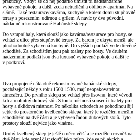
praktický. Vždyť se do něj podařilo umístit tři nadstandardně
vybavené pokoje, a další, zcela netradiční a oblíbený apartmán Na
slámě. Také restaurace/kavárna, kuchyně a kolem domu stupňovité
terasy s posezením, udírnou a grilem. A navíc ty dva původní,
nákladně rekonstruované Habánské sklepy..
Do vstupní haly, která slouží jako kavárna/restaurace pro hosty, se
vchází z ulice přes stupňovité terasy. Za barem je ukryta menší, ale
plnohodnotně vybavená kuchyně. Do vyšších podlaží vede dřevěné
schodiště. Za schodištěm jsou pak toalety pro hosty. Ve druhém
nadzemním podlaží jsou dva luxusně vybavené pokoje a další je
v podkroví.
Dva propojené nákladně rekonstruované habánské sklepy,
pocházející někdy z roku 1500-1530, mají neopakovatelnou
atmosféru. Do prvního sklepa se vchází přes lisovnu, které vévodí
krb a mohutný dubový stůl. S touto místností sousedí i toalety pro
hosty a úklidová místnost. Po několika schodech se pohodlnou šíjí
sejde do prostorného kvelbeného sklepa, který je rozdělen menším
schodištěm na dvě části a je vybaven řadou dubových stolů. Tyto
prostory slouží nejvíce jako vinárna.
Druhý kvelbený sklep je ještě o něco větší a je rozdělen rovněž na
dvě části, kde první část slouží jako místo, kde se při akcích a