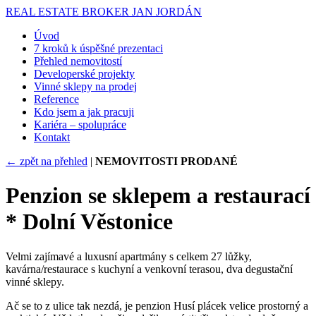
REAL ESTATE BROKER
JAN JORDÁN
Úvod
7 kroků k úspěšné prezentaci
Přehled nemovitostí
Developerské projekty
Vinné sklepy na prodej
Reference
Kdo jsem a jak pracuji
Kariéra – spolupráce
Kontakt
← zpět na přehled
|
NEMOVITOSTI PRODANÉ
Penzion se sklepem a restaurací
* Dolní Věstonice
Velmi zajímavé a luxusní apartmány s celkem 27 lůžky,
kavárna/restaurace s kuchyní a venkovní terasou, dva degustační
vinné sklepy.
Ač se to z ulice tak nezdá, je penzion Husí plácek velice prostorný a