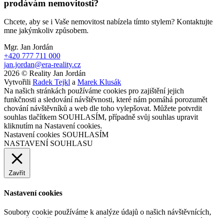
prodávám nemovitosti?
Chcete, aby se i Vaše nemovitost nabízela tímto stylem? Kontaktujte
mne jakýmkoliv způsobem.
Mgr. Jan Jordán
+420 777 711 000
jan.jordan@era-reality.cz
2026 © Reality Jan Jordán
Vytvořili
Radek Tejkl
a
Marek Klusák
Na našich stránkách používáme cookies pro zajištění jejich
funkčnosti a sledování návštěvnosti, které nám pomáhá porozumět
chování návštěvníků a web dle toho vylepšovat. Můžete potvrdit
souhlas tlačítkem SOUHLASÍM, případně svůj souhlas upravit
kliknutím na Nastavení cookies.
Nastavení cookies
SOUHLASÍM
NASTAVENÍ SOUHLASU
Zavřít
Nastavení cookies
Soubory cookie používáme k analýze údajů o našich návštěvnících,