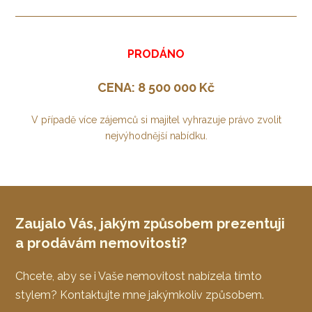
PRODÁNO
CENA: 8 500 000 Kč
V případě více zájemců si majitel vyhrazuje právo zvolit
nejvýhodnější nabídku.
Zaujalo Vás, jakým způsobem prezentuji
a prodávám nemovitosti?
Chcete, aby se i Vaše nemovitost nabízela tímto
stylem? Kontaktujte mne jakýmkoliv způsobem.