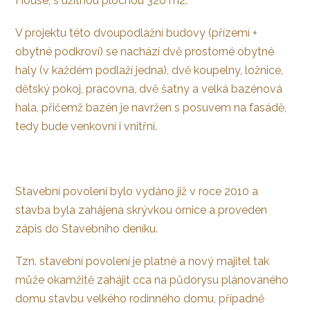
House, s užitnou plochou 320 m2.
V projektu této dvoupodlažní budovy (přízemí +
obytné podkroví) se nachází dvě prostorné obytné
haly (v každém podlaží jedna), dvě koupelny, ložnice,
dětský pokoj, pracovna, dvě šatny a velká bazénová
hala, přičemž bazén je navržen s posuvem na fasádě,
tedy bude venkovní i vnitřní.
Stavební povolení bylo vydáno již v roce 2010 a
stavba byla zahájena skrývkou ornice a proveden
zápis do Stavebního deníku.
Tzn. stavební povolení je platné a nový majitel tak
může okamžitě zahájit cca na půdorysu plánovaného
domu stavbu velkého rodinného domu, případně