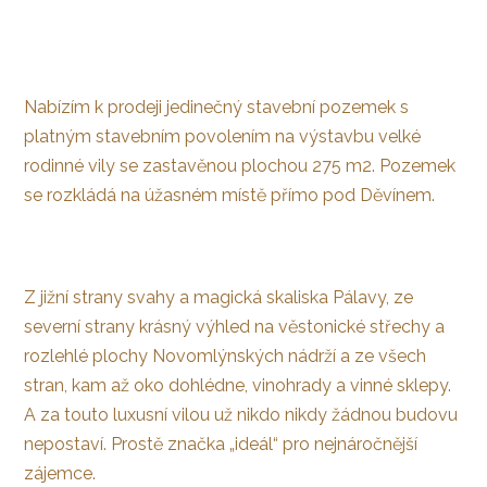
Nabízím k prodeji jedinečný stavební pozemek s
platným stavebním povolením na výstavbu velké
rodinné vily se zastavěnou plochou 275 m2. Pozemek
se rozkládá na úžasném místě přímo pod Děvínem.
Z jižní strany svahy a magická skaliska Pálavy, ze
severní strany krásný výhled na věstonické střechy a
rozlehlé plochy Novomlýnských nádrží a ze všech
stran, kam až oko dohlédne, vinohrady a vinné sklepy.
A za touto luxusní vilou už nikdo nikdy žádnou budovu
nepostaví. Prostě značka „ideál“ pro nejnáročnější
zájemce.