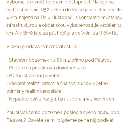
Výborná je rovněž dopravní dostupnost. Nájezd na
rychlostní silnici D52 z Brna do Vídně je vzdálen necelé
4 km, nájezd na D2 u Hustopečí, s kompletní městskou
infrastrukturou a občanskou vybaveností, je vzdálen 11
km. A v Brně jste za půl hoďky a ve Vídni za třičtvrtě…
V ceně prodávané nemovitosti je:
• Stavební pozemek 4.568 m2 přímo pod Pálavou
• Použitelná projektová dokumentace
• Platné stavební povolení
• Veškeré realitní, právní a finanční služby, včetně
odměny realitní kanceláře
• Neplatíte daň z nabytí, tzn. úspora 4% z kupní cen
Zaujal Vás tento pozemek, poslední svého druhu pod
Pálavou? Ozvěte se mi, půjdeme se na něj podívat.