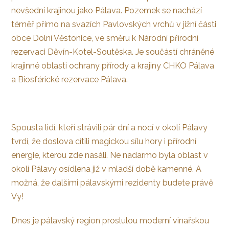
nevšední krajinou jako Pálava. Pozemek se nachází
téměř přímo na svazích Pavlovských vrchů v jižní části
obce Dolní Věstonice, ve směru k Národní přírodní
rezervaci Děvín-Kotel-Soutěska. Je součástí chráněné
krajinné oblasti ochrany přírody a krajiny CHKO Pálava
a Biosférické rezervace Pálava.
Spousta lidí, kteří strávili pár dní a nocí v okolí Pálavy
tvrdí, že doslova cítili magickou sílu hory i přírodní
energie, kterou zde nasáli. Ne nadarmo byla oblast v
okolí Pálavy osídlena již v mladší době kamenné. A
možná, že dalšími pálavskými rezidenty budete právě
Vy!
Dnes je pálavský region proslulou moderní vinařskou