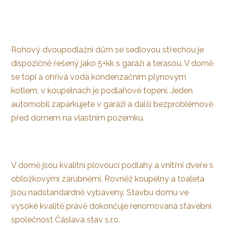
Rohový dvoupodlažní dům se sedlovou střechou je
dispozičně řešený jako 5+kk s garáží a terasou. V domě
se topí a ohřívá voda kondenzačním plynovým
kotlem, v koupelnách je podlahové topení. Jeden
automobil zaparkujete v garáži a další bezproblémově
před domem na vlastním pozemku.
V domě jsou kvalitní plovoucí podlahy a vnitřní dveře s
obložkovými zárubněmi. Rovněž koupelny a toaleta
jsou nadstandardně vybaveny. Stavbu domu ve
vysoké kvalitě právě dokončuje renomovaná stavební
společnost Čáslava stav s.r.o.