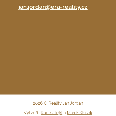
jan.jordan@era-reality.cz
2026 © Reality Jan Jordán
Vytvořili
Radek Tejkl
a
Marek Klusák