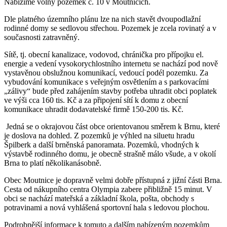
Nabízíme volný pozemek č. 10 v Moutnicích.
Dle platného územního plánu lze na nich stavět dvoupodlažní
rodinné domy se sedlovou střechou. Pozemek je zcela rovinatý a v
současnosti zatravněný.
Sítě, tj. obecní kanalizace, vodovod, chránička pro přípojku el.
energie a vedení vysokorychlostního internetu se nachází pod nově
vystavěnou obslužnou komunikací, vedoucí podél pozemku. Za
vybudování komunikace s veřejným osvětlením a s parkovacími
„zálivy“ bude před zahájením stavby potřeba uhradit obci poplatek
ve výši cca 160 tis. Kč a za připojení sítí k domu z obecní
komunikace uhradit dodavatelské firmě 150-200 tis. Kč.
Jedná se o okrajovou část obce orientovanou směrem k Brnu, které
je doslova na dohled. Z pozemků je výhled na siluetu hradu
Špilberk a další brněnská panoramata. Pozemků, vhodných k
výstavbě rodinného domu, je obecně strašně málo všude, a v okolí
Brna to platí několikanásobně.
Obec Moutnice je dopravně velmi dobře přístupná z jižní části Brna.
Cesta od nákupního centra Olympia zabere přibližně 15 minut. V
obci se nachází mateřská a základní škola, pošta, obchody s
potravinami a nová vyhlášená sportovní hala s ledovou plochou.
Podrobnější informace k tomuto a dalším nabízeným pozemkům