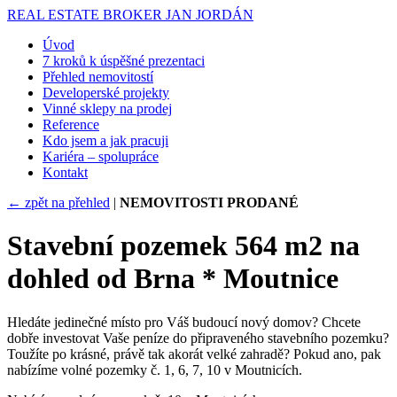
REAL ESTATE BROKER
JAN JORDÁN
Úvod
7 kroků k úspěšné prezentaci
Přehled nemovitostí
Developerské projekty
Vinné sklepy na prodej
Reference
Kdo jsem a jak pracuji
Kariéra – spolupráce
Kontakt
← zpět na přehled
|
NEMOVITOSTI PRODANÉ
Stavební pozemek 564 m2 na
dohled od Brna * Moutnice
Hledáte jedinečné místo pro Váš budoucí nový domov? Chcete
dobře investovat Vaše peníze do připraveného stavebního pozemku?
Toužíte po krásné, právě tak akorát velké zahradě? Pokud ano, pak
nabízíme volné pozemky č. 1, 6, 7, 10 v Moutnicích.