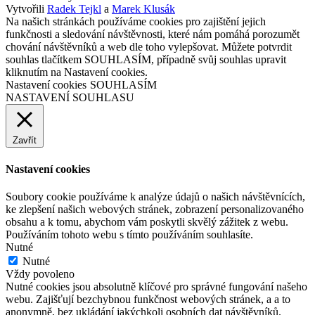
Vytvořili
Radek Tejkl
a
Marek Klusák
Na našich stránkách používáme cookies pro zajištění jejich
funkčnosti a sledování návštěvnosti, které nám pomáhá porozumět
chování návštěvníků a web dle toho vylepšovat. Můžete potvrdit
souhlas tlačítkem SOUHLASÍM, případně svůj souhlas upravit
kliknutím na Nastavení cookies.
Nastavení cookies
SOUHLASÍM
NASTAVENÍ SOUHLASU
Zavřít
Nastavení cookies
Soubory cookie používáme k analýze údajů o našich návštěvnících,
ke zlepšení našich webových stránek, zobrazení personalizovaného
obsahu a k tomu, abychom vám poskytli skvělý zážitek z webu.
Používáním tohoto webu s tímto používáním souhlasíte.
Nutné
Nutné
Vždy povoleno
Nutné cookies jsou absolutně klíčové pro správné fungování našeho
webu. Zajišťují bezchybnou funkčnost webových stránek, a a to
anonymně, bez ukládání jakýchkoli osobních dat návštěvníků.