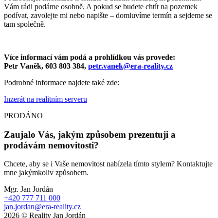
Vám rádi podáme osobně. A pokud se budete chtít na pozemek
podívat, zavolejte mi nebo napište – domluvíme termín a sejdeme se
tam společně.
Více informací vám podá a prohlídkou vás provede:
Petr Vaněk, 603 803 384,
petr.vanek@era-reality.cz
Podrobné informace najdete také zde:
Inzerát na realitním serveru
PRODÁNO
Zaujalo Vás, jakým způsobem prezentuji a
prodávám nemovitosti?
Chcete, aby se i Vaše nemovitost nabízela tímto stylem? Kontaktujte
mne jakýmkoliv způsobem.
Mgr. Jan Jordán
+420 777 711 000
jan.jordan@era-reality.cz
2026 © Reality Jan Jordán