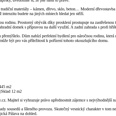
prsky, uvědomíte si, že jste našli to pravé.
e tradiční materiály – kámen, dřevo, sklo, beton… Moderní dřevostavb
 intenzitu budete na jiných místech hledat jen stěží.
u rodinu. Prostorný obývák díky prosklení prostupuje na zastřešenou t
zahradní domek s přípravou na další využití. A zadní zahrada s profi 
 přemýšlelo. Dům nabízí perfektní bydlení pro náročnou rodinu, která 
ůže být pro vás příležitostí k pořízení tohoto okouzlujícího domu.
 445 m2
 |Sklad 12 m2
z. Majitel si vyhrazuje právo upřednostnit zájemce s nejvýhodnější n
mady sousedů a šíleného provozu. Skutečný vesnický charakter v tom nej
ická Pálava na dohled.