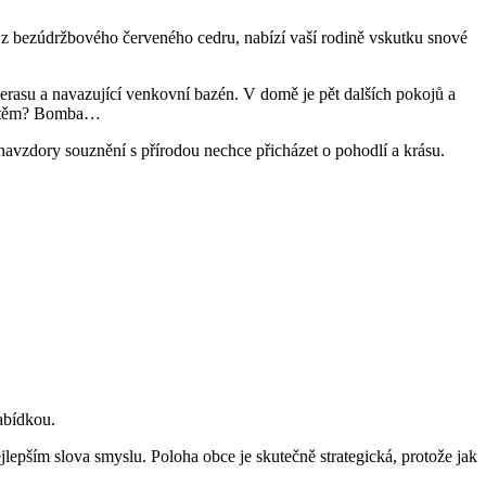
a z bezúdržbového červeného cedru, nabízí vaší rodině vskutku snové
erasu a navazující venkovní bazén. V domě je pět dalších pokojů a
hřištěm? Bomba…
navzdory souznění s přírodou nechce přicházet o pohodlí a krásu.
abídkou.
lepším slova smyslu. Poloha obce je skutečně strategická, protože jak