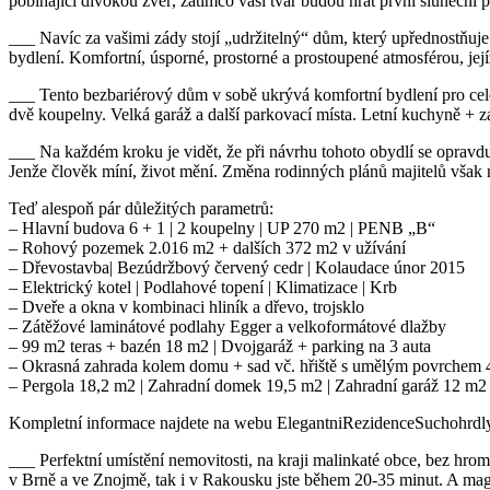
pobíhající divokou zvěř, zatímco vaši tvář budou hřát první sluneční pa
___ Navíc za vašimi zády stojí „udržitelný“ dům, který upřednostňuj
bydlení. Komfortní, úsporné, prostorné a prostoupené atmosférou, jejíž
___ Tento bezbariérový dům v sobě ukrývá komfortní bydlení pro celo
dvě koupelny. Velká garáž a další parkovací místa. Letní kuchyně + 
___ Na každém kroku je vidět, že při návrhu tohoto obydlí se opravdu
Jenže člověk míní, život mění. Změna rodinných plánů majitelů však m
Teď alespoň pár důležitých parametrů:
– Hlavní budova 6 + 1 | 2 koupelny | UP 270 m2 | PENB „B“
– Rohový pozemek 2.016 m2 + dalších 372 m2 v užívání
– Dřevostavba| Bezúdržbový červený cedr | Kolaudace únor 2015
– Elektrický kotel | Podlahové topení | Klimatizace | Krb
– Dveře a okna v kombinaci hliník a dřevo, trojsklo
– Zátěžové laminátové podlahy Egger a velkoformátové dlažby
– 99 m2 teras + bazén 18 m2 | Dvojgaráž + parking na 3 auta
– Okrasná zahrada kolem domu + sad vč. hřiště s umělým povrchem
– Pergola 18,2 m2 | Zahradní domek 19,5 m2 | Zahradní garáž 12 m2
Kompletní informace najdete na webu ElegantniRezidenceSuchohrdly.c
___ Perfektní umístění nemovitosti, na kraji malinkaté obce, bez hro
v Brně a ve Znojmě, tak i v Rakousku jste během 20-35 minut. A mag