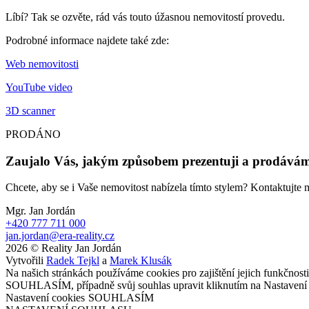
Líbí? Tak se ozvěte, rád vás touto úžasnou nemovitostí provedu.
Podrobné informace najdete také zde:
Web nemovitosti
YouTube video
3D scanner
PRODÁNO
Zaujalo Vás, jakým způsobem prezentuji a prodávám
Chcete, aby se i Vaše nemovitost nabízela tímto stylem? Kontaktujt
Mgr. Jan Jordán
+420 777 711 000
jan.jordan@era-reality.cz
2026 © Reality Jan Jordán
Vytvořili
Radek Tejkl
a
Marek Klusák
Na našich stránkách používáme cookies pro zajištění jejich funkčnos
SOUHLASÍM, případně svůj souhlas upravit kliknutím na Nastavení 
Nastavení cookies
SOUHLASÍM