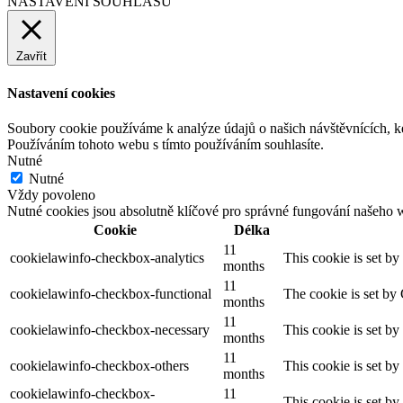
NASTAVENÍ SOUHLASU
Zavřít
Nastavení cookies
Soubory cookie používáme k analýze údajů o našich návštěvnících, k
Používáním tohoto webu s tímto používáním souhlasíte.
Nutné
Nutné
Vždy povoleno
Nutné cookies jsou absolutně klíčové pro správné fungování našeho 
Cookie
Délka
11
cookielawinfo-checkbox-analytics
This cookie is set b
months
11
cookielawinfo-checkbox-functional
The cookie is set by
months
11
cookielawinfo-checkbox-necessary
This cookie is set b
months
11
cookielawinfo-checkbox-others
This cookie is set b
months
cookielawinfo-checkbox-
11
This cookie is set b