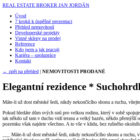
REAL ESTATE BROKER
JAN JORDÁN
Úvod
7 kroků k úspěšné prezentaci
Přehled nemovitostí
Developerské projekty
Vinné sklepy na prodej
Reference
Kdo jsem a jak pracuji
Kariéra – spolupráce
Kontakt
← zpět na přehled
|
NEMOVITOSTI PRODANÉ
Elegantní rezidence * Suchohrdl
Máte-li už dost městské šedi, nikdy nekončícího shonu a ruchu, vítejt
Pokud hledáte dům svých snů pro velkou rodinu, který v sobě spojuje t
tak někdo už tam v duchu vidí terasu a velký bazén, někdo přemýšlí o 
pozemku však najdete všechno. A to vše v klidu, bez rušného okolníh
___ Máte-li už dost městské šedi, nikdy nekončícího shonu a ruchu, ví