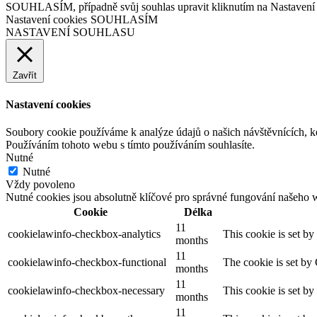
SOUHLASÍM, případně svůj souhlas upravit kliknutím na Nastavení 
Nastavení cookies
SOUHLASÍM
NASTAVENÍ SOUHLASU
Zavřít
Nastavení cookies
Soubory cookie používáme k analýze údajů o našich návštěvnících, k
Používáním tohoto webu s tímto používáním souhlasíte.
Nutné
Nutné
Vždy povoleno
Nutné cookies jsou absolutně klíčové pro správné fungování našeho 
Cookie
Délka
11
cookielawinfo-checkbox-analytics
This cookie is set b
months
11
cookielawinfo-checkbox-functional
The cookie is set by
months
11
cookielawinfo-checkbox-necessary
This cookie is set b
months
11