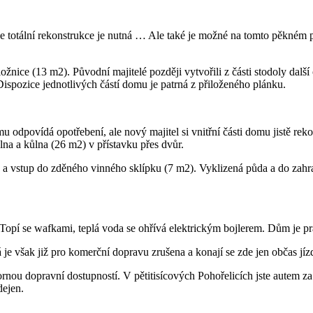
že totální rekonstrukce je nutná … Ale také je možné na tomto pěkné
ožnice (13 m2). Původní majitelé později vytvořili z části stodoly dal
ispozice jednotlivých částí domu je patrná z přiloženého plánku.
mu odpovídá opotřebení, ale nový majitel si vnitřní části domu jistě re
lna a kůlna (26 m2) v přístavku přes dvůr.
rnu a vstup do zděného vinného sklípku (7 m2). Vyklizená půda a do zahr
 Topí se wafkami, teplá voda se ohřívá elektrickým bojlerem. Dům je p
 je však již pro komerční dopravu zrušena a konají se zde jen občas jí
rnou dopravní dostupností. V pětitisícových Pohořelicích jste autem z
dejen.