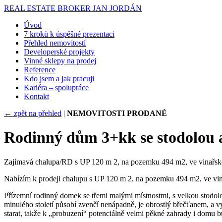
REAL ESTATE BROKER
JAN JORDÁN
Úvod
7 kroků k úspěšné prezentaci
Přehled nemovitostí
Developerské projekty
Vinné sklepy na prodej
Reference
Kdo jsem a jak pracuji
Kariéra – spolupráce
Kontakt
← zpět na přehled
|
NEMOVITOSTI PRODANÉ
Rodinný dům 3+kk se stodolou 
Zajímavá chalupa/RD s UP 120 m 2, na pozemku 494 m2, ve vinařské 
Nabízím k prodeji chalupu s UP 120 m 2, na pozemku 494 m2, ve vina
Přízemní rodinný domek se třemi malými místnostmi, s velkou stodol
minulého století působí zvenčí nenápadně, je obrostlý břečťanem, a v
starat, takže k „probuzení“ potenciálně velmi pěkné zahrady i domu bu