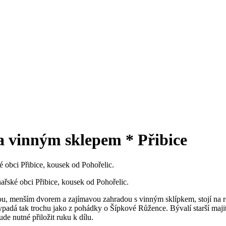
a vinným sklepem * Přibice
obci Přibice, kousek od Pohořelic.
řské obci Přibice, kousek od Pohořelic.
ou, menším dvorem a zajímavou zahradou s vinným sklípkem, stojí na 
ypadá tak trochu jako z pohádky o Šípkové Růžence. Bývalí starší majit
de nutné přiložit ruku k dílu.