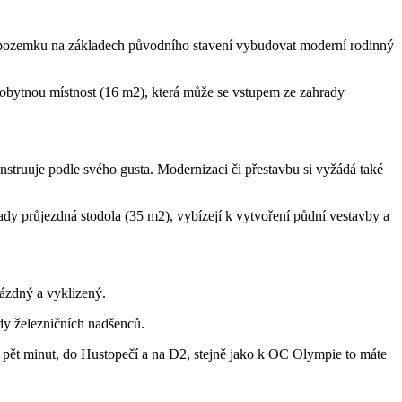
m pozemku na základech původního stavení vybudovat moderní rodinný
ší obytnou místnost (16 m2), která může se vstupem ze zahrady
konstruuje podle svého gusta. Modernizaci či přestavbu si vyžádá také
ady průjezdná stodola (35 m2), vybízejí k vytvoření půdní vestavby a
rázdný a vyklizený.
zdy železničních nadšenců.
a pět minut, do Hustopečí a na D2, stejně jako k OC Olympie to máte