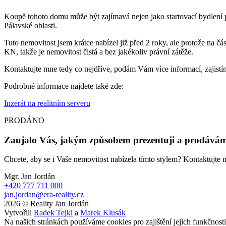
Koupě tohoto domu může být zajímavá nejen jako startovací bydlení p
Pálavské oblasti.
Tuto nemovitost jsem krátce nabízel již před 2 roky, ale protože na č
KN, takže je nemovitost čistá a bez jakékoliv právní zátěže.
Kontaktujte mne tedy co nejdříve, podám Vám více informací, zajist
Podrobné informace najdete také zde:
Inzerát na realitním serveru
PRODÁNO
Zaujalo Vás, jakým způsobem prezentuji a prodávám
Chcete, aby se i Vaše nemovitost nabízela tímto stylem? Kontaktujt
Mgr. Jan Jordán
+420 777 711 000
jan.jordan@era-reality.cz
2026 © Reality Jan Jordán
Vytvořili
Radek Tejkl
a
Marek Klusák
Na našich stránkách používáme cookies pro zajištění jejich funkčnos