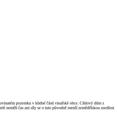
rovinatém pozemku v klidné části vinařské obce. Cihlový dům z
elé neměli čas ani síly se o tuto původně menší zemědělskou usedlost