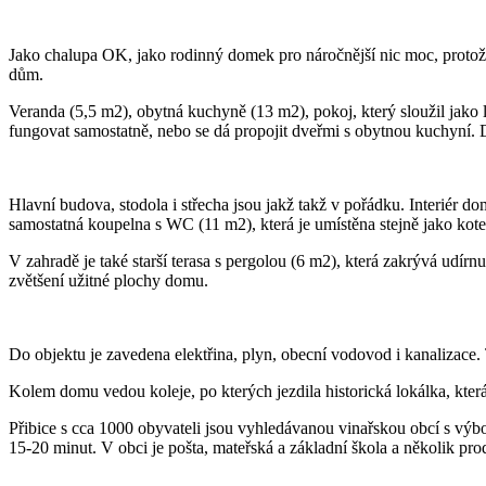
Jako chalupa OK, jako rodinný domek pro náročnější nic moc, proto
dům.
Veranda (5,5 m2), obytná kuchyně (13 m2), pokoj, který sloužil jako l
fungovat samostatně, nebo se dá propojit dveřmi s obytnou kuchyní. D
Hlavní budova, stodola i střecha jsou jakž takž v pořádku. Interiér do
samostatná koupelna s WC (11 m2), která je umístěna stejně jako kote
V zahradě je také starší terasa s pergolou (6 m2), která zakrývá udí
zvětšení užitné plochy domu.
Do objektu je zavedena elektřina, plyn, obecní vodovod i kanalizace.
Kolem domu vedou koleje, po kterých jezdila historická lokálka, která
Přibice s cca 1000 obyvateli jsou vyhledávanou vinařskou obcí s výbo
15-20 minut. V obci je pošta, mateřská a základní škola a několik pro