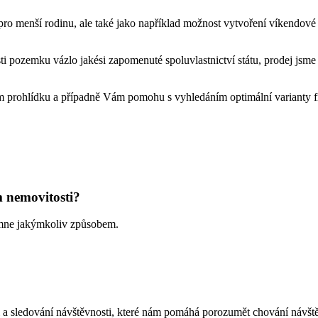
ro menší rodinu, ale také jako například možnost vytvoření víkendové 
ásti pozemku vázlo jakési zapomenuté spoluvlastnictví státu, prodej jsme
ím prohlídku a případně Vám pomohu s vyhledáním optimální varianty 
 nemovitosti?
e mne jakýmkoliv způsobem.
ti a sledování návštěvnosti, které nám pomáhá porozumět chování návště