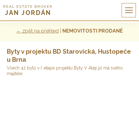
REAL ESTATE BROKER
JAN JORDÁN
← zpět na přehled
|
NEMOVITOSTI PRODANÉ
Byty v projektu BD Starovická, Hustopeče
u Brna
Všech 42 bytů v I. etapě projektu Byty V Aleji již má svého
majitele.