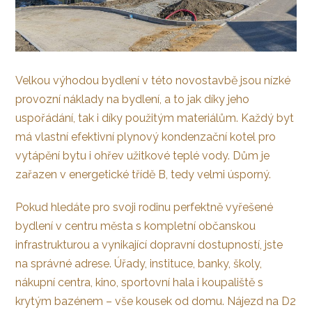
Velkou výhodou bydlení v této novostavbě jsou nízké
provozní náklady na bydlení, a to jak díky jeho
uspořádání, tak i díky použitým materiálům. Každý byt
má vlastní efektivní plynový kondenzační kotel pro
vytápění bytu i ohřev užitkové teplé vody. Dům je
zařazen v energetické třídě B, tedy velmi úsporný.
Pokud hledáte pro svoji rodinu perfektně vyřešené
bydlení v centru města s kompletní občanskou
infrastrukturou a vynikající dopravní dostupností, jste
na správné adrese. Úřady, instituce, banky, školy,
nákupní centra, kino, sportovní hala i koupaliště s
krytým bazénem – vše kousek od domu. Nájezd na D2