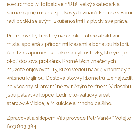
elektromobily, fotbalové hřiště, velký skatepark a
samozřejmě mnoho špičkových vinařů, kteří se s Vámi
rádi podělí se svými zkušenostmi i s plody své práce.
Pro milovníky turistiky nabízí okolí obce atraktivní
místa, spojená s přírodními krásami a bohatou historií.
A nelze zapomenout také na cyklostezky, kterými je
okolí doslova protkáno. Kromě těch značených,
můžete objevovat i ty, které vedou napříč vinohrady a
krásnou krajinou. Doslova stovky kilometrů lze najezdit
na všechny strany mírně zvlněným terénem. V dosahu
jsou pálavské kopce, Lednicko-valtický areál,
starobylé Vrbice, a Mikulčice a mnoho dalšího.
Zpracoval a sklepem Vás provede Petr Vaněk * Volejte
603 803 384