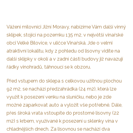
Vážení milovníci Jižní Moravy, nabízíme Vám další vinný
sklípek, stojící na pozemku 135 m2, v největší vinařské
obci Velké Bílovice, v uličce Vinařská. Jde o velmi
atraktivní lokalitu, kdy z pohledu od lisovny vidíte na
další sklípky v okolí a v zadní části budovy již navazují
řádky vinohradů, táhnoucí se k obzoru.
Před vstupem do sklepa s celkovou užitnou plochou
92 m2, se nachází předzahrádka (24 m2), která lze
využít k posezení venku na sluníčku, nebo je zde
možné zaparkovat auto a vyložit vše potřebné. Dále,
přes široká vrata vstoupíte do prostorné lisovny (22
m2) s krbem, využívané k posezení u sklenky vína v
chladnějších dnech. Za lisovnou se nachází dva