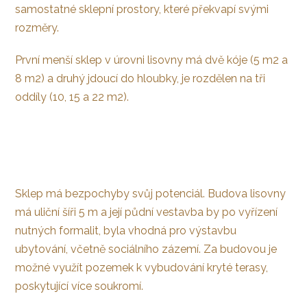
samostatné sklepní prostory, které překvapí svými
rozměry.
První menší sklep v úrovni lisovny má dvě kóje (5 m2 a
8 m2) a druhý jdoucí do hloubky, je rozdělen na tři
oddíly (10, 15 a 22 m2).
Sklep má bezpochyby svůj potenciál. Budova lisovny
má uliční šíři 5 m a její půdní vestavba by po vyřízení
nutných formalit, byla vhodná pro výstavbu
ubytování, včetně sociálního zázemí. Za budovou je
možné využít pozemek k vybudování kryté terasy,
poskytující více soukromí.