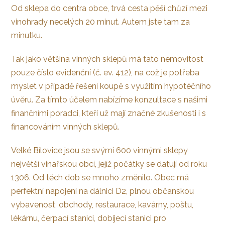
Od sklepa do centra obce, trvá cesta pěší chůzí mezi
vinohrady necelých 20 minut. Autem jste tam za
minutku.
Tak jako většina vinných sklepů má tato nemovitost
pouze číslo evidenční (č. ev. 412), na což je potřeba
myslet v případě řešení koupě s využitím hypotéčního
úvěru. Za tímto účelem nabízíme konzultace s našimi
finančními poradci, kteří už mají značné zkušenosti i s
financováním vinných sklepů.
Velké Bílovice jsou se svými 600 vinnými sklepy
největší vinařskou obcí, jejíž počátky se datují od roku
1306. Od těch dob se mnoho změnilo. Obec má
perfektní napojení na dálnici D2, plnou občanskou
vybavenost, obchody, restaurace, kavárny, poštu,
lékárnu, čerpací stanici, dobíjecí stanici pro